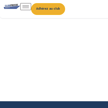
Adhérez au club
Club de la Presse
Nantes
Atlantique
Le réseau des journalistes de Loire-
Atlantique. Rencontres, ateliers et
formations toute l’année.