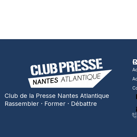
R
C
Ac
A
Co
Club de la Presse Nantes Atlantique
Rassembler · Former · Débattre