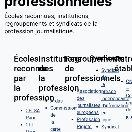
professionnelles
Écoles reconnues, institutions,
regroupements et syndicats de la
profession journalistique.
Écoles
Institutions
Regroupements
Syndicats
Autr
reconnues
de
de
étab
Syndicat
par
la
professionnels
de
CN
la
la
profession
–
Association
presse
profession
Ce
des
indépendante
Afdas
na
journalistes
d’information
Commission
de
CELSA
européens
en
de
jo
Paris
Profession
ligne
la
CFJ
Pigiste
Syndicat
carte
Paris