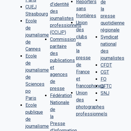
Reporters
de
d’identité
CUEJ
sans
la
des
Strasbourg
frontières
presse
journalistes
Ecole
Union
quotidienne
professionnels
de
des
régionale
(CCIJP)
journalisme
clubs
Syndicat
Commission
de
de
national
paritaire
Cannes
la
des
des
Ecole
presse
journalistes
publications
de
de
CFDT
et
journalisme
France
CGT
agences
de
et
FO
de
Sciences
francophones
CFTC
presse
po
Union
SNJ
Fédération
Paris
des
Nationale
Ecole
photographes
de
publique
professionnels
la
de
Presse
journalisme
d’Information