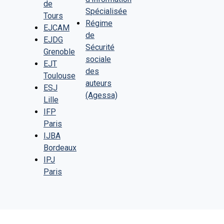
de
Spécialisée
Tours
Régime
EJCAM
de
EJDG
Sécurité
Grenoble
sociale
EJT
des
Toulouse
auteurs
ESJ
(Agessa)
Lille
IFP
Paris
IJBA
Bordeaux
IPJ
Paris