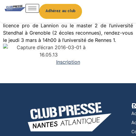
Illya, une coopérative de journalistes pigistes, lance la
première démarche collective de
VAE
en Bretagne.
Adhérez au club
Si vous souhaitez certifier votre expérience et obtenir la
licence pro de Lannion ou le master 2 de l’université
Stendhal à Grenoble (2 écoles reconnues), rendez-vous
le jeudi 3 mars à 14h00 à l’université de Rennes 1.
Inscription
R
C
Ac
A
Co