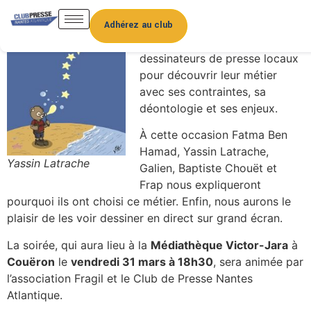
Le Club de la Presse Nantes
Atlantique vous propose
une
Adhérez au club
rencontre privilégiée
avec cinq
dessinateurs de presse locaux
pour découvrir leur métier
avec ses contraintes, sa
déontologie et ses enjeux.
À cette occasion Fatma Ben
Hamad, Yassin Latrache,
Yassin Latrache
Galien, Baptiste Chouët et
Frap nous expliqueront
pourquoi ils ont choisi ce métier. Enfin, nous aurons le
plaisir de les voir dessiner en direct sur grand écran.
La soirée, qui aura lieu à la
Médiathèque Victor-Jara
à
Couëron
le
vendredi 31 mars à 18h30
, sera animée par
l’association Fragil et le Club de Presse Nantes
Atlantique.