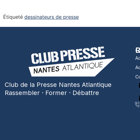
Étiqueté
dessinateurs de presse
R
C
Ac
A
Co
Club de la Presse Nantes Atlantique
Rassembler · Former · Débattre