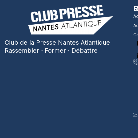
R
C
Ac
A
Co
Club de la Presse Nantes Atlantique
Rassembler · Former · Débattre