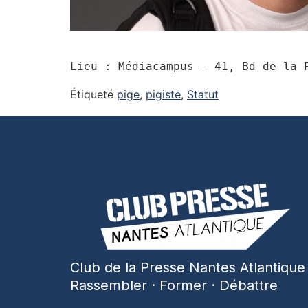
Lieu : Médiacampus - 41, Bd de la 
Étiqueté
pige
,
pigiste
,
Statut
Club de la Presse Nantes Atlantique
Rassembler · Former · Débattre