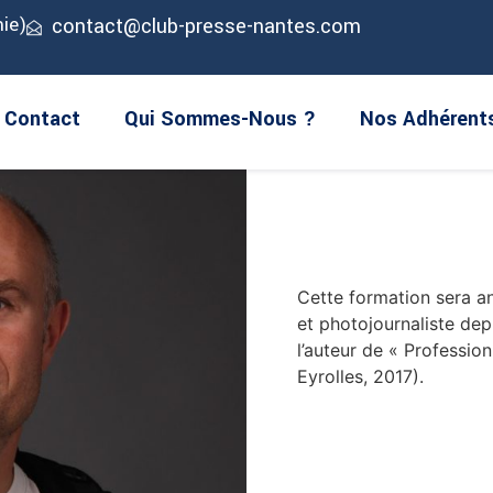
la pige ? Cet atelier est fait pour vous ! Avec d’abord un ra
ie)
contact@club-presse-nantes.com
nelle à adopter pour trouver des collaborations à la pige : 
a suivie d’une seconde formation sur : comment durer dans 
Contact
Qui Sommes-Nous ?
Nos Adhérent
0 à 14h
au Médiacampus, salle 337.
Cette formation sera an
et photojournaliste depu
l’auteur de « Profession
Eyrolles, 2017).