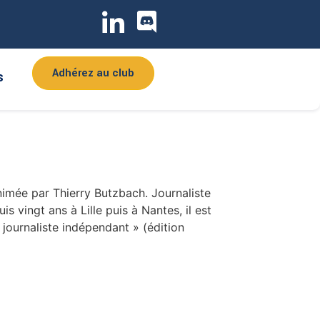
ppel juridique sur le statut des pigistes et
choix des sujets, travail des synopsis, contact
la pige ?
Adhérez au club
s
imée par Thierry Butzbach. Journaliste
is vingt ans à Lille puis à Nantes, il est
 journaliste indépendant » (édition