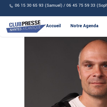
Vous débutez ou allez débuter le journalisme à 
06 15 30 65 93 (Samuel) / 06 45 75 59 33 (Soph
ensuite des éléments sur l’organisation person
des rédactions. Cette première formation ser
Accueil
Notre Agenda
Rendez-vous le
vendredi 4 octobre de 12h3