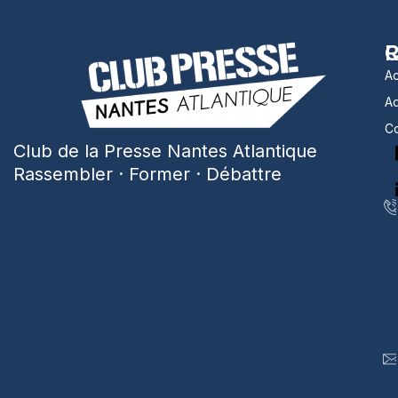
R
C
Ac
A
Co
Club de la Presse Nantes Atlantique
Rassembler · Former · Débattre