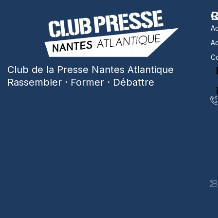
R
C
Ac
A
Co
Club de la Presse Nantes Atlantique
Rassembler · Former · Débattre