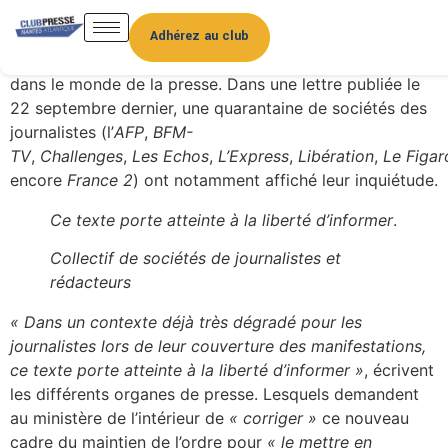
Le
nouveau schéma national du maintien de
l’ordre
(SNMO), rendu public le 17 septembre par le
Adhérez au club
ministre de l’intérieur, a provoqué diverses réactions
dans le monde de la presse. Dans une lettre publiée le
22 septembre
dernier, une quarantaine de sociétés des
journalistes (l’
AFP
,
BFM-
TV
,
Challenges
,
Les Echos
,
L’Express
,
Libération
,
Le Figar
encore
France 2
) ont notamment affiché leur inquiétude.
Ce texte porte atteinte à la liberté d’informer
.
Collectif de sociétés de journalistes et
rédacteurs
« Dans un contexte déjà très dégradé pour les
journalistes lors de leur couverture des manifestations,
ce texte porte atteinte à la liberté d’informer »
, écrivent
les différents organes de presse. Lesquels demandent
au ministère de l’intérieur de
« corriger »
ce nouveau
cadre du maintien de l’ordre pour
« le mettre en