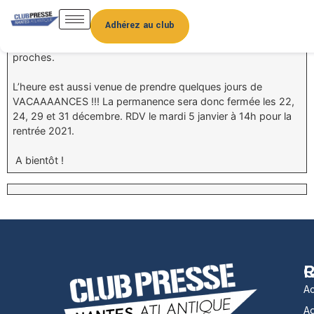
La fin de l’année approche… L’heure pour toute l’équipe
Adhérez au club
du CPNA de vous souhaiter de joyeuses fêtes de fin d’année,
en espérant que vous puissiez profiter pleinement de vos
proches.
L’heure est aussi venue de prendre quelques jours de
VACAAAANCES !!! La permanence sera donc fermée les 22,
24, 29 et 31 décembre. RDV le mardi 5 janvier à 14h pour la
rentrée 2021.
A bientôt !
R
C
Ac
A