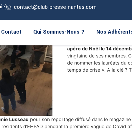
ie)
contact@club-presse-nantes.com
Contact
Qui Sommes-Nous ?
Nos Adhérent
Le Club de la Presse Nantes A
apéro de Noël le 14 décemb
vingtaine de ses membres. C
de nommer les lauréats du c
temps de crise ». A la clé ? T
mie Lusseau
pour son reportage diffusé dans le magazin
ésidents d’EHPAD pendant la première vague de Covid afin 