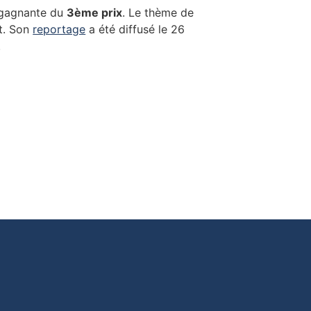
 gagnante du
3ème prix
. Le thème de
at. Son
reportage
a été diffusé le 26
.