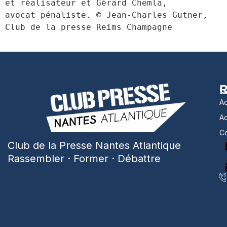
et réalisateur et Gérard Chemla, 
avocat pénaliste. © Jean-Charles Gutner, 
Club de la presse Reims Champagne
R
C
Ac
A
Co
Club de la Presse Nantes Atlantique
Rassembler · Former · Débattre