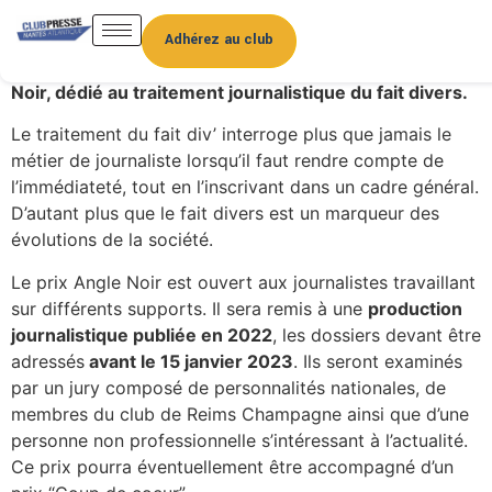
A l’initiative du Club de la Presse de Reims
Champagne, un nouveau prix journalistique national
Adhérez au club
arrive dans le paysage. Il s’agit du prix national Angle
Noir, dédié au traitement journalistique du fait divers.
Le traitement du fait div’ interroge plus que jamais le
métier de journaliste lorsqu’il faut rendre compte de
l’immédiateté, tout en l’inscrivant dans un cadre général.
D’autant plus que le fait divers est un marqueur des
évolutions de la société.
Le prix Angle Noir est ouvert aux journalistes travaillant
sur différents supports. Il sera remis à une
production
journalistique publiée en 2022
, les dossiers devant être
adressés
avant le 15 janvier 2023
. Ils seront examinés
par un jury composé de personnalités nationales, de
membres du club de Reims Champagne ainsi que d’une
personne non professionnelle s’intéressant à l’actualité.
Ce prix pourra éventuellement être accompagné d’un