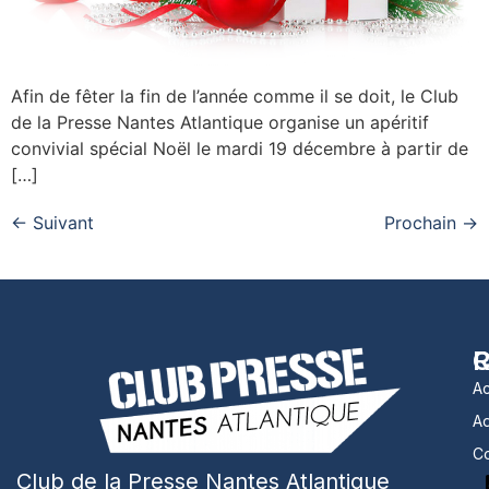
Afin de fêter la fin de l’année comme il se doit, le Club
de la Presse Nantes Atlantique organise un apéritif
convivial spécial Noël le mardi 19 décembre à partir de
[…]
←
Suivant
Prochain
→
R
C
Ac
A
Co
Club de la Presse Nantes Atlantique