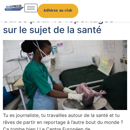
Une bourse de 135 000
Adhérez au club
euros pour 10 reportages
sur le sujet de la santé
Tu es journaliste, tu travailles autour de la santé et tu
rêves de partir en reportage à l’autre bout du monde ?
Ça tombe bien ! Le Centre Européen de