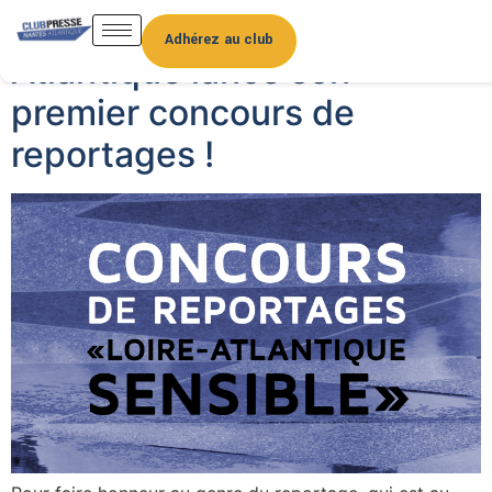
Le Club de la Presse Nantes
Adhérez au club
Atlantique lance son
premier concours de
reportages !