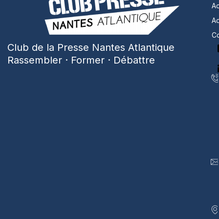
Ac
A
Co
Club de la Presse Nantes Atlantique
Rassembler · Former · Débattre