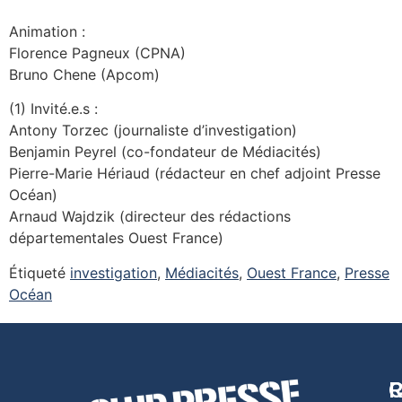
Animation :
Florence Pagneux (CPNA)
Bruno Chene (Apcom)
(1) Invité.e.s :
Antony Torzec (journaliste d’investigation)
Benjamin Peyrel (co-fondateur de Médiacités)
Pierre-Marie Hériaud (rédacteur en chef adjoint Presse
Océan)
Arnaud Wajdzik (directeur des rédactions
départementales Ouest France)
Étiqueté
investigation
,
Médiacités
,
Ouest France
,
Presse
Océan
R
C