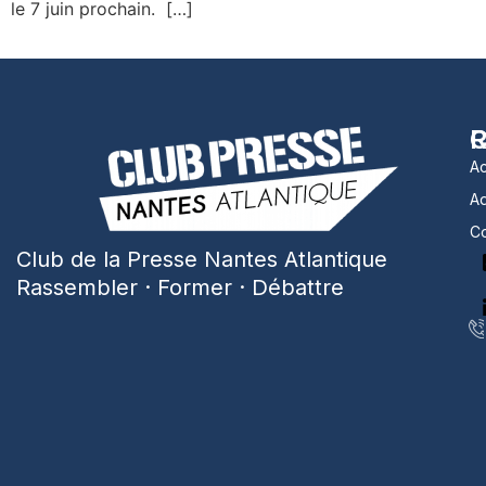
le 7 juin prochain. […]
R
C
Ac
A
Co
Club de la Presse Nantes Atlantique
Rassembler · Former · Débattre