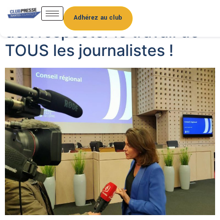
La région Pays-de-la-Loire
Adhérez au club
doit respecter le travail de
TOUS les journalistes !