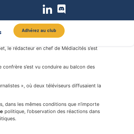
ays de la Loire doit cesser d’entraver le
ues interviews pour expliquer les
conomie sociale et solidaire, elle continue à
Adhérez au club
s
et, le rédacteur en chef de Médiacités s’est
re confrère s’est vu conduire au balcon des
nalistes », où deux téléviseurs diffusaient la
ats, dans les mêmes conditions que n’importe
me
politique, l’observation des réactions dans
itiques.