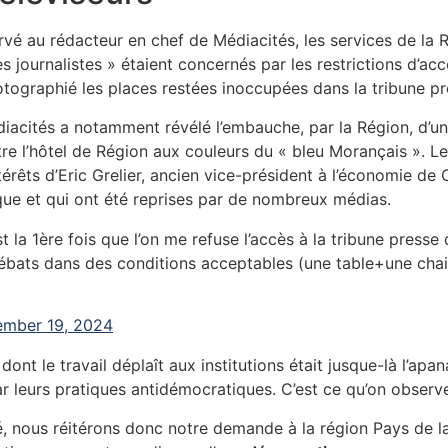
ervé au rédacteur en chef de Médiacités, les services de la R
journalistes » étaient concernés par les restrictions d’accè
photographié les places restées inoccupées dans la tribune pr
diacités a notamment révélé l’embauche, par la Région, d’u
 l’hôtel de Région aux couleurs du « bleu Morançais ». Les 
térêts d’Eric Grelier, ancien vice-président à l’économie de
que et qui ont été reprises par de nombreux médias.
est la 1ère fois que l’on me refuse l’accès à la tribune press
débats dans des conditions acceptables (une table+une cha
mber 19, 2024
dont le travail déplaît aux institutions était jusque-là l’apa
par leurs pratiques antidémocratiques. C’est ce qu’on obser
nous réitérons donc notre demande à la région Pays de la L