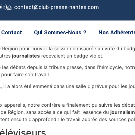
aient un communiqué intitulé «
La présidente de région des P
ie)
contact@club-presse-nantes.com
Christelle Morançais
a accepté depuis de répondre à quelq
ent dans les domaines de la culture, de la santé, ou de l’é
Contact
Qui Sommes-Nous ?
Nos Adhérent
ères de
Médiacités
.
 de Région pour couvrir la session consacrée au vote du budg
autres
journalistes
recevaient un badge violet.
e les débats depuis la tribune presse, dans l’hémicycle, not
 pour faire son travail.
, il a alors été emmené dans une salle « prévue pour les jour
ux appareils, notre confrère a finalement pu suivre les déb
l de Région, sans accès à ce qui fait l’essence du
journalis
tent ensuite d’approfondir le travail auprès des sources pol
téléviseurs