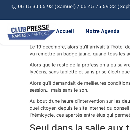
La semaine dernière, nos organisations publi
06 15 30 65 93 (Samuel) / 06 45 75 59 33 (Soph
travail des journalistes
».
Nous avons dû être mal compris : en effet, si
motivations de coupes budgétaires sans précéd
Accueil
Notre Agenda
appliquer un régime d’exception à nos confr
Le 19 décembre, alors qu’il arrivait à l’hôtel
vu remettre un badge jaune, quand tous les 
Alors que le reste de la profession a pu suivr
lycéens, sans tablette et sans prise électrique
Alors qu’il demandait de meilleures conditions
session… mais sans le son.
Au bout d’une heure d’intervention sur les de
quel citoyen depuis le site internet du consei
l’hémicycle, ces apartés entre élus qui permet
Seul dans la salle aux 