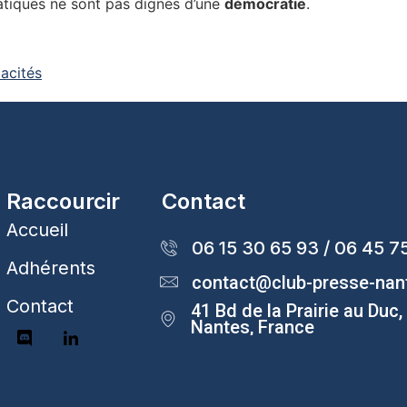
ratiques ne sont pas dignes d’une
démocratie
.
acités
Raccourcir
Contact
Accueil
06 15 30 65 93 / 06 45 7
Adhérents
contact@club-presse-na
Contact
41 Bd de la Prairie au Duc
Nantes, France