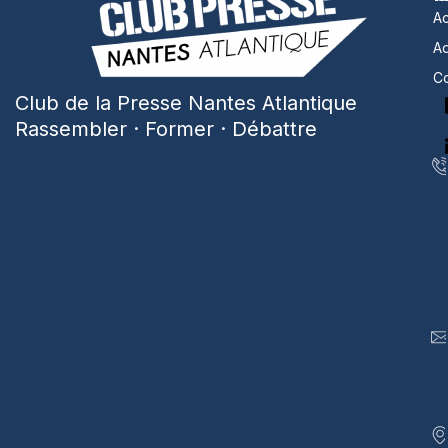
Ac
A
Co
Club de la Presse Nantes Atlantique
Rassembler · Former · Débattre