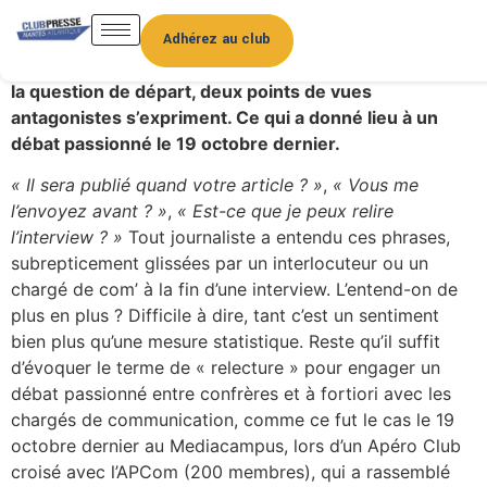
Alors,
« un danger pour l’information que cette
pratique »
? Ou
« un gain dans la relation de confiance
Adhérez au club
entre journalistes et communicants ? »
Rien que sur
la question de départ, deux points de vues
antagonistes s’expriment. Ce qui a donné lieu à un
débat passionné le 19 octobre dernier.
« Il sera publié quand votre article ? »
,
« Vous me
l’envoyez avant ? »
,
« Est-ce que je peux relire
l’interview ? »
Tout journaliste a entendu ces phrases,
subrepticement glissées par un interlocuteur ou un
chargé de com’ à la fin d’une interview. L’entend-on de
plus en plus ? Difficile à dire, tant c’est un sentiment
bien plus qu’une mesure statistique. Reste qu’il suffit
d’évoquer le terme de « relecture » pour engager un
débat passionné entre confrères et à fortiori avec les
chargés de communication, comme ce fut le cas le 19
octobre dernier au Mediacampus, lors d’un Apéro Club
croisé avec l’APCom (200 membres), qui a rassemblé