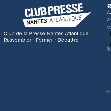
R
C
Ac
A
Co
Club de la Presse Nantes Atlantique
Rassembler · Former · Débattre