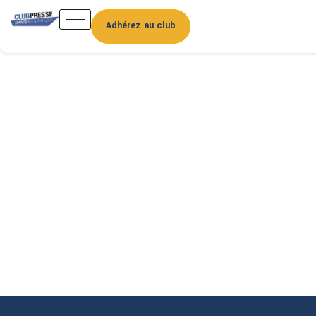
Adhérez au club
Club de la Presse
Nantes
Atlantique
Le réseau des journalistes de Loire-
Atlantique. Rencontres, ateliers et
formations toute l’année.